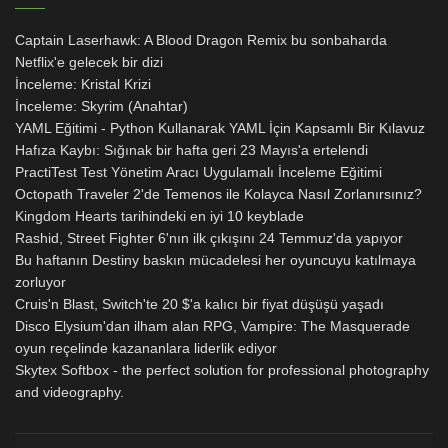
Captain Laserhawk: A Blood Dragon Remix bu sonbaharda
Netflix'e gelecek bir dizi
İnceleme: Kristal Krizi
İnceleme: Skyrim (Anahtar)
YAML Eğitimi - Python Kullanarak YAML İçin Kapsamlı Bir Kılavuz
Hafıza Kaybı: Sığınak bir hafta geri 23 Mayıs'a ertelendi
PractiTest Test Yönetim Aracı Uygulamalı İnceleme Eğitimi
Octopath Traveler 2'de Temenos ile Kolayca Nasıl Zorlanırsınız?
Kingdom Hearts tarihindeki en iyi 10 keyblade
Rashid, Street Fighter 6'nın ilk çıkışını 24 Temmuz'da yapıyor
Bu haftanın Destiny baskın mücadelesi her oyuncuyu katılmaya
zorluyor
Cruis'n Blast, Switch'te 20 $'a kalıcı bir fiyat düşüşü yaşadı
Disco Elysium'dan ilham alan RPG, Vampire: The Masquerade
oyun reçelinde kazananlara liderlik ediyor
Skytex Softbox - the perfect solution for professional photography
and videography.