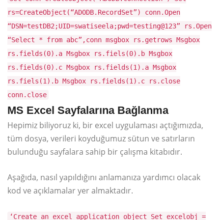
rs=CreateObject(“ADODB.RecordSet”) conn.Open
“DSN=testDB2;UID=swatiseela;pwd=testing@123” rs.Open
“Select * from abc”,conn msgbox rs.getrows Msgbox
rs.fields(0).a Msgbox rs.fiels(0).b Msgbox
rs.fields(0).c Msgbox rs.fields(1).a Msgbox
rs.fiels(1).b Msgbox rs.fields(1).c rs.close
conn.close
MS Excel Sayfalarına Bağlanma
Hepimiz biliyoruz ki, bir excel uygulaması açtığımızda,
tüm dosya, verileri koyduğumuz sütun ve satırların
bulunduğu sayfalara sahip bir çalışma kitabıdır.
Aşağıda, nasıl yapıldığını anlamanıza yardımcı olacak
kod ve açıklamalar yer almaktadır.
‘Create an excel application object Set excelobj =