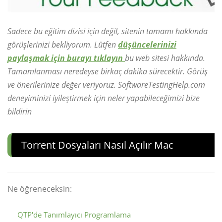
Sadece bu eğitim dizisi için değil, sitenin tamamı hakkında
görüşlerinizi bekliyorum. Lütfen
düşüncelerinizi
paylaşmak için burayı tıklayın
bu web sitesi hakkında.
Tamamlanması neredeyse birkaç dakika sürecektir. Görüş
ve önerilerinize değer veriyoruz. SoftwareTestingHelp.com
deneyiminizi iyileştirmek için neler yapabileceğimizi bize
bildirin
Torrent Dosyaları Nasıl Açılır Mac
Ne öğreneceksin:
QTP'de Tanımlayıcı Programlama