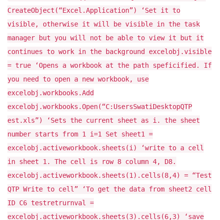
CreateObject(“Excel.Application”) ‘Set it to
visible, otherwise it will be visible in the task
manager but you will not be able to view it but it
continues to work in the background excelobj.visible
= true ‘Opens a workbook at the path speficified. If
you need to open a new workbook, use
excelobj.workbooks.Add
excelobj.workbooks.Open(“C:UsersSwatiDesktopQTP
est.xls”) ‘Sets the current sheet as i. the sheet
number starts from 1 i=1 Set sheet1 =
excelobj.activeworkbook.sheets(i) ‘write to a cell
in sheet 1. The cell is row 8 column 4, D8.
excelobj.activeworkbook.sheets(1).cells(8,4) = “Test
QTP Write to cell” ‘To get the data from sheet2 cell
ID C6 testretrurnval =
excelobj.activeworkbook.sheets(3).cells(6,3) ‘save