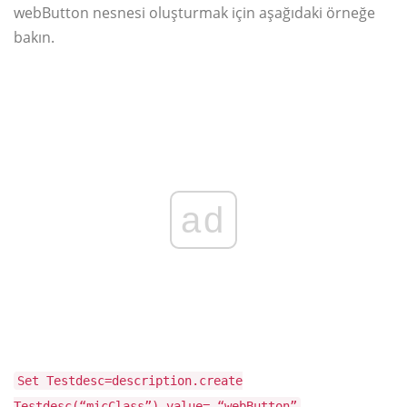
webButton nesnesi oluşturmak için aşağıdaki örneğe
bakın.
ad
Set Testdesc=description.create
Testdesc(“micClass”).value= “webButton”