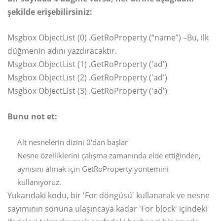
şekilde erişebilirsiniz:
Msgbox ObjectList (0) .GetRoProperty (“name”) –Bu, ilk
düğmenin adını yazdıracaktır.
Msgbox ObjectList (1) .GetRoProperty ('ad')
Msgbox ObjectList (2) .GetRoProperty ('ad')
Msgbox ObjectList (3) .GetRoProperty ('ad')
Bunu not et:
Alt nesnelerin dizini 0'dan başlar
Nesne özelliklerini çalışma zamanında elde ettiğinden,
aynısını almak için GetRoProperty yöntemini
kullanıyoruz.
Yukarıdaki kodu, bir 'For döngüsü' kullanarak ve nesne
sayımının sonuna ulaşıncaya kadar 'For block' içindeki