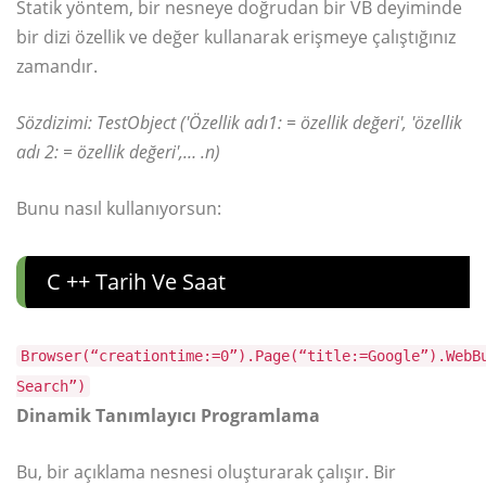
Statik yöntem, bir nesneye doğrudan bir VB deyiminde
bir dizi özellik ve değer kullanarak erişmeye çalıştığınız
zamandır.
Sözdizimi: TestObject ('Özellik adı1: = özellik değeri', 'özellik
adı 2: = özellik değeri',… .n)
Bunu nasıl kullanıyorsun:
C ++ Tarih Ve Saat
Browser(“creationtime:=0”).Page(“title:=Google”).WebB
Search”)
Dinamik Tanımlayıcı Programlama
Bu, bir açıklama nesnesi oluşturarak çalışır. Bir