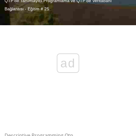
QTP'de Tanımlayıcı Programlama ve QTP'de Veritabanı
Bağlantısı - Eğitim # 25
ad
Descriptive Programming Qtp