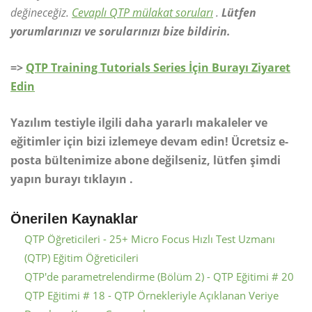
değineceğiz.
Cevaplı QTP mülakat soruları
.
Lütfen
yorumlarınızı ve sorularınızı bize bildirin.
=>
QTP Training Tutorials Series İçin Burayı Ziyaret
Edin
Yazılım testiyle ilgili daha yararlı makaleler ve
eğitimler için bizi izlemeye devam edin! Ücretsiz e-
posta bültenimize abone değilseniz, lütfen şimdi
yapın burayı tıklayın .
Önerilen Kaynaklar
QTP Öğreticileri - 25+ Micro Focus Hızlı Test Uzmanı
(QTP) Eğitim Öğreticileri
QTP'de parametrelendirme (Bölüm 2) - QTP Eğitimi # 20
QTP Eğitimi # 18 - QTP Örnekleriyle Açıklanan Veriye