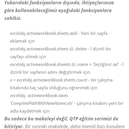
Yukarıdaki fonksiyonların dışında, ihtiyaçlarınıza
göre kullanabileceğimiz aşağıdaki fonksiyonlara
sahibiz.
excelobj.activeworkbook.sheets.add -
Yeni bir sayfa
eklemek için
excelobj.activeworkbook.sheets (i) .delete -
İ dizinli bir
sayfayı silmek için
excelobj.activeworkbook.sheeets (i) .name = 'Seçtiğiniz ad' -
İ
dizinli bir sayfanın adını değiştirmek için.
x = excelobj.activeworkbook.sheets.count -
bir çalışma
kitabında kaç sayfa olduğunu öğrenmek için
excelobj. activeworkbook.saves
'CompletePathWithNewName.xls' -
çalışma kitabını yeni bir
adla kaydetmek için
Bu sadece bu makaleyi değil, QTP eğitim serimizi de
bitiriyor.
Bir sonraki makalede, daha önemli bazı konulara