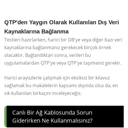
QTP'den Yaygın Olarak Kullanılan Dış Veri
Kaynaklarına Bağlanma
Testleri hazırlarken, harici bir DB'ye veya diğer bazı veri
kaynaklarına bağlanmanız gerekecek birçok örnek
olacaktır. Bağlandıktan sonra, verileri bu
uygulamalardan QTP'ye veya QTP'ye taşımanız gerekir.
Harici arayüzlerle çalışmak için eksiksiz bir kılavuz
sağlamak bu makalelerin kapsamı dışında olsa da, en
sık kullanılan birkaçını inceleyeceğiz.
Canlı Bir Ağ Kablosunda Sorun
Giderirken Ne Kullanmalısınız?