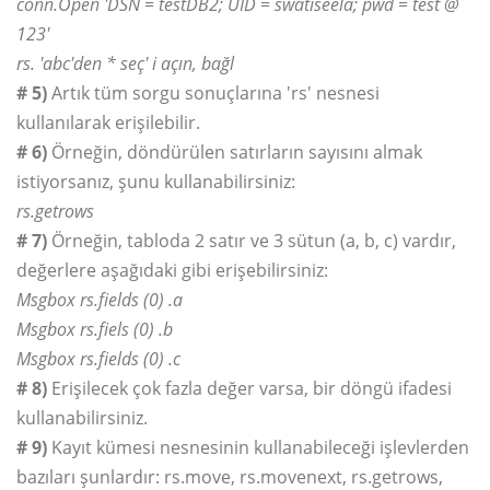
conn.Open 'DSN = testDB2; UID = swatiseela; pwd = test @
123'
rs. 'abc'den * seç' i açın, bağl
# 5)
Artık tüm sorgu sonuçlarına 'rs' nesnesi
kullanılarak erişilebilir.
# 6)
Örneğin, döndürülen satırların sayısını almak
istiyorsanız, şunu kullanabilirsiniz:
rs.getrows
# 7)
Örneğin, tabloda 2 satır ve 3 sütun (a, b, c) vardır,
değerlere aşağıdaki gibi erişebilirsiniz:
Msgbox rs.fields (0) .a
Msgbox rs.fiels (0) .b
Msgbox rs.fields (0) .c
# 8)
Erişilecek çok fazla değer varsa, bir döngü ifadesi
kullanabilirsiniz.
# 9)
Kayıt kümesi nesnesinin kullanabileceği işlevlerden
bazıları şunlardır: rs.move, rs.movenext, rs.getrows,