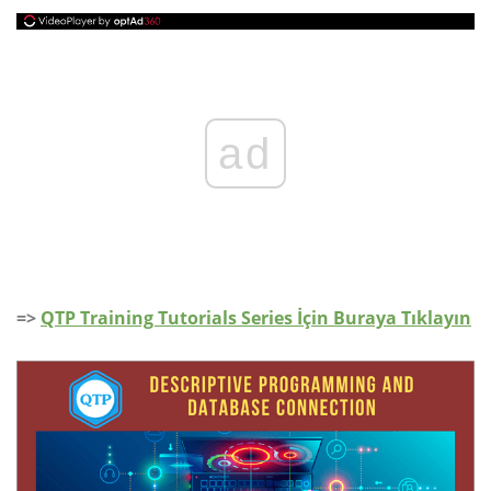
ad
=>
QTP Training Tutorials Series İçin Buraya Tıklayın