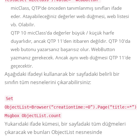
micClass, QTP'de önceden tanımlanmış sınıfları ifade
eder. Atayabileceğiniz değerler web düğmesi, web listesi
vb. Olabilir.
QTP 10 micClass'da değerler büyük / küçük harfe
duyarlıdır, ancak QTP 11'den itibaren değildir. QTP 10'da
web butonu yazarsanız başarısız olur. WebButton
yazmanız gerekecek. Ancak aynı web düğmesi QTP 11'de
geçecektir.
Aşağıdaki ifadeyi kullanarak bir sayfadaki belirli bir
sınıfın tüm nesnelerini çıkarabilirsiniz:
Set
ObjectList=Browser(“creationtime:=0”).Page(“title:=*”)
Msgbox ObjectList.count
Yukarıdaki ifade kümesi, bir sayfadaki tüm düğmeleri
çıkaracak ve bunları ObjectList nesnesinde