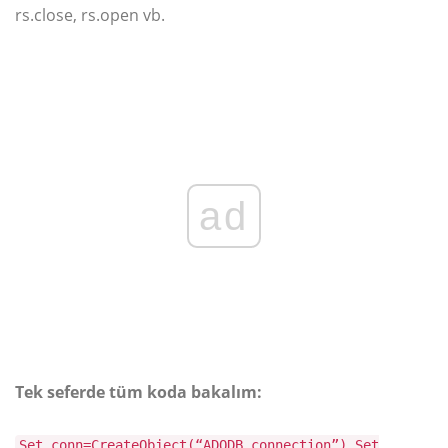
rs.close, rs.open vb.
ad
Tek seferde tüm koda bakalım:
Set conn=CreateObject(“ADODB.connection”) Set