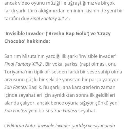
ancak video oyunu müziği ile uğraştığımız ve birçok
farklı şarkı türü aldığımızdan eminim ikisinin de yeni bir
tarafını duy
Final Fantasy XIII-2
.
'Invisible Invader' ('Bresha Rap Gölü') ve 'Crazy
Chocobo' hakkında:
Sanırım Mizuta'nın yazdığı ilk şarkı 'Invisible Invader'
Final Fantasy XIII-2
. Bir vokal şarkısı (rap) olması, onu
Toriyama'nın tipik bir sesden farklı bir sese sahip olma
arzusunu güçlü bir şekilde yansıtan bir parça yapıyor
Son Fantezi
Başlık. Bu şarkı, ana karakterlerin zaman
içinde seyahatleri için ayrıldıktan sonra ilk geldikleri
alanda çalıyor, ancak bence oyuna sığıyor çünkü yeni
Son Fantezi
yeni bir ses
Son Fantezi
seyahat.
(
Editörün Notu:
'Invisible Invader' yurtdışı versiyonunda