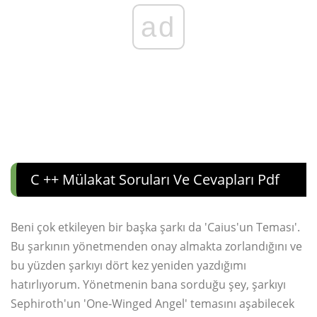
ad
C ++ Mülakat Soruları Ve Cevapları Pdf
Beni çok etkileyen bir başka şarkı da 'Caius'un Teması'.
Bu şarkının yönetmenden onay almakta zorlandığını ve
bu yüzden şarkıyı dört kez yeniden yazdığımı
hatırlıyorum. Yönetmenin bana sorduğu şey, şarkıyı
Sephiroth'un 'One-Winged Angel' temasını aşabilecek