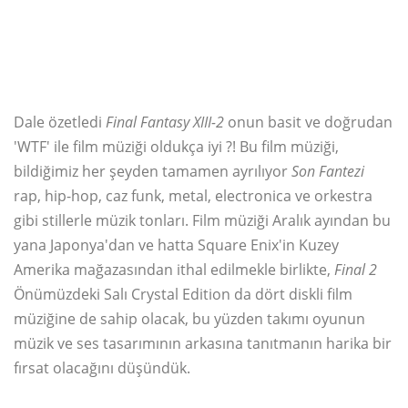
Dale özetledi
Final Fantasy XIII-2
onun basit ve doğrudan
'WTF' ile film müziği oldukça iyi ?! Bu film müziği,
bildiğimiz her şeyden tamamen ayrılıyor
Son Fantezi
rap, hip-hop, caz funk, metal, electronica ve orkestra
gibi stillerle müzik tonları. Film müziği Aralık ayından bu
yana Japonya'dan ve hatta Square Enix'in Kuzey
Amerika mağazasından ithal edilmekle birlikte,
Final 2
Önümüzdeki Salı Crystal Edition da dört diskli film
müziğine de sahip olacak, bu yüzden takımı oyunun
müzik ve ses tasarımının arkasına tanıtmanın harika bir
fırsat olacağını düşündük.