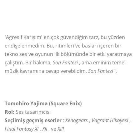
'Agresif Karışım' en çok güvendiğim tarz, bu yüzden
endişelenmedim. Bu, ritimleri ve basları içeren bir
tekno ses ve oyunun ilk bölümünde bir etki yaratmaya
çalıştım. Bir bakıma,
Son Fantezi
, ama eminim temel
müzik kavramına cevap verebildim.
Son Fantezi
'.
Tomohiro Yajima (Square Enix)
Rol:
Ses tasarımcısı
Seçilmiş geçmiş eserler
:
Xenogears
,
Vagrant Hikayesi
,
Final Fantasy XI
,
XII
, ve
XIII