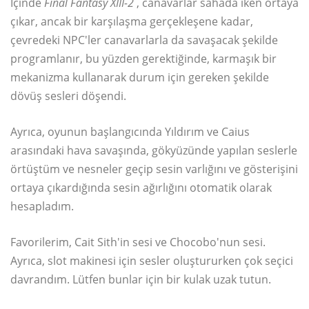
İçinde
Final Fantasy XIII-2
, canavarlar sahada iken ortaya
çıkar, ancak bir karşılaşma gerçekleşene kadar,
çevredeki NPC'ler canavarlarla da savaşacak şekilde
programlanır, bu yüzden gerektiğinde, karmaşık bir
mekanizma kullanarak durum için gereken şekilde
dövüş sesleri döşendi.
Ayrıca, oyunun başlangıcında Yıldırım ve Caius
arasındaki hava savaşında, gökyüzünde yapılan seslerle
örtüştüm ve nesneler geçip sesin varlığını ve gösterişini
ortaya çıkardığında sesin ağırlığını otomatik olarak
hesapladım.
Favorilerim, Cait Sith'in sesi ve Chocobo'nun sesi.
Ayrıca, slot makinesi için sesler oluştururken çok seçici
davrandım. Lütfen bunlar için bir kulak uzak tutun.