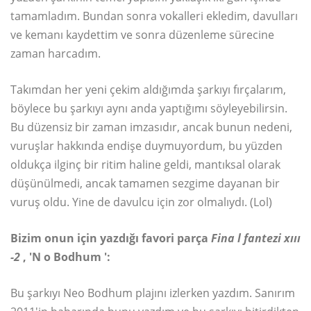
tamamladım. Bundan sonra vokalleri ekledim, davulları
ve kemanı kaydettim ve sonra düzenleme sürecine
zaman harcadım.
Takımdan her yeni çekim aldığımda şarkıyı fırçalarım,
böylece bu şarkıyı aynı anda yaptığımı söyleyebilirsin.
Bu düzensiz bir zaman imzasıdır, ancak bunun nedeni,
vuruşlar hakkında endişe duymuyordum, bu yüzden
oldukça ilginç bir ritim haline geldi, mantıksal olarak
düşünülmedi, ancak tamamen sezgime dayanan bir
vuruş oldu. Yine de davulcu için zor olmalıydı. (Lol)
Bizim
onun için yazdığı favori parça
Fina
l fantezi xııı
-2
, 'N
o Bodhum ':
Bu şarkıyı Neo Bodhum plajını izlerken yazdım. Sanırım