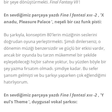
bir şeye dönüştürmekti.
Final Fantasy VII
!
En sevdiğimiz parçaya yazdı
Fina
l fantezi xııı
-2
, 'X
anadu, Pleasure Palace ', neşeli bir caz funk pisti:
Bu şarkıyla, konseptim 80'lerin müziğinin seslerini
doğrudan oyuna yerleştirmekti. Şimdi dinlerseniz, o
dönemin müziği benzersizdir ve güçlü bir etkisi vardır,
ancak bir oyunda bu tarzın mükemmel bir şekilde
eşleşebileceği hiçbir sahne yoktur, bu yüzden böyle bir
şey yazma fırsatım olmadı. şimdiye kadar. Bu sefer
şansım gelmişti ve bu şarkıyı yaparken çok eğlendiğimi
hatırlıyorum.
En sevdiğimiz parçaya yazdı
Fina
l fantezi xııı
-2
, 'Y
eul's Theme ', duygusal vokal şarkısı: