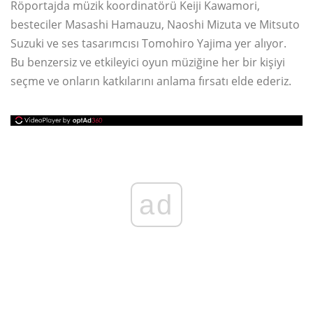
Röportajda müzik koordinatörü Keiji Kawamori,
besteciler Masashi Hamauzu, Naoshi Mizuta ve Mitsuto
Suzuki ve ses tasarımcısı Tomohiro Yajima yer alıyor.
Bu benzersiz ve etkileyici oyun müziğine her bir kişiyi
seçme ve onların katkılarını anlama fırsatı elde ederiz.
ad