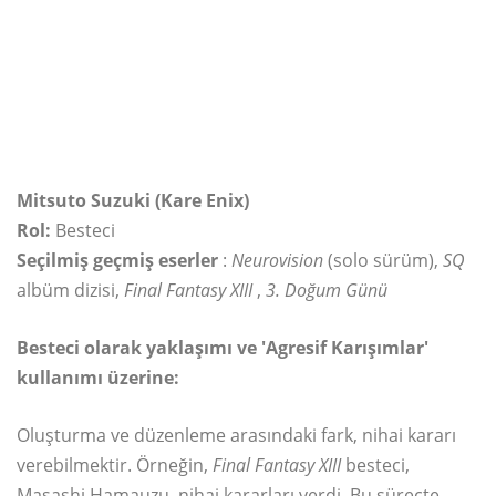
Mitsuto Suzuki (Kare Enix)
Rol:
Besteci
Seçilmiş geçmiş eserler
:
Neurovision
(solo sürüm),
SQ
albüm dizisi,
Final Fantasy XIII
,
3. Doğum Günü
Besteci olarak yaklaşımı ve 'Agresif Karışımlar'
kullanımı üzerine:
Oluşturma ve düzenleme arasındaki fark, nihai kararı
verebilmektir. Örneğin,
Final Fantasy XIII
besteci,
Masashi Hamauzu, nihai kararları verdi. Bu süreçte,