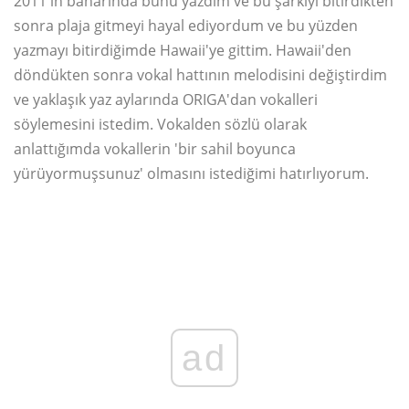
2011'in baharında bunu yazdım ve bu şarkıyı bitirdikten
sonra plaja gitmeyi hayal ediyordum ve bu yüzden
yazmayı bitirdiğimde Hawaii'ye gittim. Hawaii'den
döndükten sonra vokal hattının melodisini değiştirdim
ve yaklaşık yaz aylarında ORIGA'dan vokalleri
söylemesini istedim. Vokalden sözlü olarak
anlattığımda vokallerin 'bir sahil boyunca
yürüyormuşsunuz' olmasını istediğimi hatırlıyorum.
ad