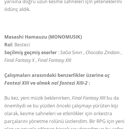
yarısına doğru uzun kesme sahneleri için yeteneklerini
ödünç aldık.
Masashi Hamauzu (MONOMUSIK)
Rol:
Besteci
Seçilmiş geçmiş eserler
:
SaGa Sınırı
,
Chocobo Zindanı
,
Final Fantasy X
,
Final Fantasy XIII
Çalışmaları arasındaki benzerlikler üzerine
uç
Fantezi XIII
ve
olmak
nal fantezi
XIII-2
:
Bu kez, yeni müzik beklenirken,
Final Fantasy XIII
bu da
önemliydi ve bu yüzden önceki çalışmayı yürüten kişi
olarak, kesme sahneleri ve etkinlikler için orkestra
parçalarını yönetme rolünü üstlendim. Bir RPG için yeni