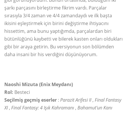
gibi görünüyordum. Bunun ortasında, bulduğum iki
şarkı parçasını birleştirme fikrim vardı. Parçalar
sırasıyla 3/4 zaman ve 4/4 zamandaydı ve ilk başta
ikisini eşleştirmek için birini değiştirme ihtiyacını
hissettim, ama bunu yaptığımda, parçalardan biri
bütünlüğünü kaybetti ve bilerek kasten onları oldukları
gibi bir araya getirin. Bu versiyonun son bölümden
daha insani bir his verdiğini düşünüyorum.
Naoshi Mizuta (Enix Meydanı)
Rol:
Besteci
Seçilmiş geçmiş eserler
:
Parazit Arifesi II
,
Final Fantasy
XI
,
Final Fantasy: 4 Işık Kahramanı
,
Bahamut'un Kanı