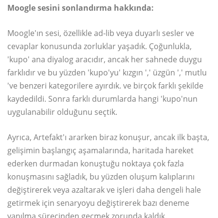
Moogle sesini sonlandırma hakkında:
Moogle'ın sesi, özellikle ad-lib veya duyarlı sesler ve
cevaplar konusunda zorluklar yaşadık. Çoğunlukla,
'kupo' ana diyalog aracıdır, ancak her sahnede duygu
farklıdır ve bu yüzden 'kupo'yu' kızgın ',' üzgün ',' mutlu
've benzeri kategorilere ayırdık. ve birçok farklı şekilde
kaydedildi. Sonra farklı durumlarda hangi 'kupo'nun
uygulanabilir olduğunu seçtik.
Ayrıca, Artefakt'ı ararken biraz konuşur, ancak ilk başta,
gelişimin başlangıç ​​aşamalarında, haritada hareket
ederken durmadan konuştuğu noktaya çok fazla
konuşmasını sağladık, bu yüzden oluşum kalıplarını
değiştirerek veya azaltarak ve işleri daha dengeli hale
getirmek için senaryoyu değiştirerek bazı deneme
yanılma sürecinden geçmek zorunda kaldık.