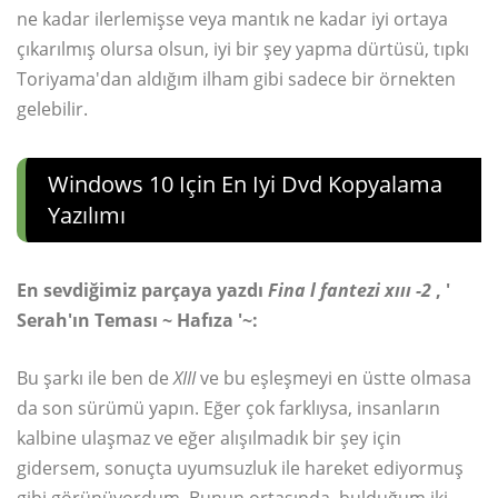
ne kadar ilerlemişse veya mantık ne kadar iyi ortaya
çıkarılmış olursa olsun, iyi bir şey yapma dürtüsü, tıpkı
Toriyama'dan aldığım ilham gibi sadece bir örnekten
gelebilir.
Windows 10 Için En Iyi Dvd Kopyalama
Yazılımı
En sevdiğimiz parçaya yazdı
Fina
l fantezi xııı
-2
, '
Serah'ın Teması ~ Hafıza '~:
Bu şarkı ile ben de
XIII
ve bu eşleşmeyi en üstte olmasa
da son sürümü yapın. Eğer çok farklıysa, insanların
kalbine ulaşmaz ve eğer alışılmadık bir şey için
gidersem, sonuçta uyumsuzluk ile hareket ediyormuş