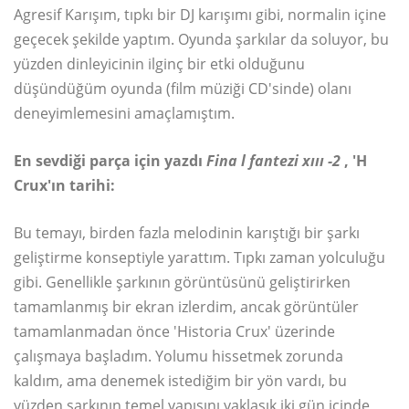
Agresif Karışım, tıpkı bir DJ karışımı gibi, normalin içine
geçecek şekilde yaptım. Oyunda şarkılar da soluyor, bu
yüzden dinleyicinin ilginç bir etki olduğunu
düşündüğüm oyunda (film müziği CD'sinde) olanı
deneyimlemesini amaçlamıştım.
En sevdiği parça için yazdı
Fina
l fantezi xııı
-2
, 'H
Crux'ın tarihi:
Bu temayı, birden fazla melodinin karıştığı bir şarkı
geliştirme konseptiyle yarattım. Tıpkı zaman yolculuğu
gibi. Genellikle şarkının görüntüsünü geliştirirken
tamamlanmış bir ekran izlerdim, ancak görüntüler
tamamlanmadan önce 'Historia Crux' üzerinde
çalışmaya başladım. Yolumu hissetmek zorunda
kaldım, ama denemek istediğim bir yön vardı, bu
yüzden şarkının temel yapısını yaklaşık iki gün içinde