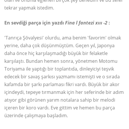
olan ve onunla eğlenen birçok şey denedim ve bu sefer
tekrar yapmak istedim.
En sevdiği parça için yazdı
Fina
l fantezi xııı
-2
:
'Tanrıça Şövalyesi' olurdu, ama benim 'favorim' olmak
yerine, daha çok düşünmüştüm. Geçen yıl, Japonya
daha önce hiç karşılaşmadığı büyük bir felaketle
karşılaştı. Bundan hemen sonra, yönetmen Motomu
Toriyama ile yaptığı bir toplantıda, dinleyiciyi teşvik
edecek bir savaş şarkısı yazmamı istemişti ve o sırada
kafamda bir şarkı parlaması fikri vardı. Büyük bir akor
içindeydi, tepeye tırmanmak için her seferinde bir adım
atıyor gibi görünen yarım notalara sahip bir melodi
içeren bir koro vardı. Eve gittim ve hemen bu parça
üzerinde çalışmaya başladım.