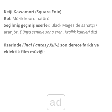
Keiji Kawamori (Square Enix)
Rol:
Müzik koordinatörü
Seçilmiş geçmiş eserler:
Black Mages'de sanatçı /
aranjör,
Dünya seninle sona erer
,
Krallık kalpleri
dizi
üzerinde
Final Fantasy XIII-2
son derece farklı ve
eklektik film müziği:
ad