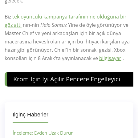
gelecek.
Biz
tek oyunculu kampanya tarafının ne olduğuna bir
göz attı
nın-nin
Halo Sonsuz
Yine de öyle görünüyor ve
Master Chief ve yeni arkadaşları için bir açık dünya
macerasına hevesli olanlar için bu ihtiyacı karşılamaya
hazır gibi görünüyor. Chief'in bir sonraki gezisi, Xbox
konsolları için 8 Aralık'ta yayınlanacak ve
bilgisayar
.
Krom Için Iyi Açılır Pencere Engelleyici
Ilginç Haberler
İnceleme: Evden Uzak Durun