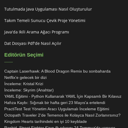
Tutulmada Java Uygulaması Nasıl Oluşturulur
Takım Temeli Sunucu Çevik Proje Yönetimi
Java'da Ikili Arama Ağacı Programı
Dat Dosyası Pdf'de Nasıl Açılır
Editörün Seçimi
Captain Laserhawk: A Blood Dragon Remix bu sonbaharda
Netflix'e gelecek bir dizi
İnceleme: Kristal Krizi
İnceleme: Skyrim (Anahtar)
YAML Eğitimi - Python Kullanarak YAML İçin Kapsamlı Bir Kılavuz
Hafıza Kaybı: Sığınak bir hafta geri 23 Mayıs'a ertelendi
PractiTest Test Yönetim Aracı Uygulamalı İnceleme Eğitimi
Octopath Traveler 2'de Temenos ile Kolayca Nasıl Zorlanırsınız?
Kingdom Hearts tarihindeki en iyi 10 keyblade
Rashid, Street Fighter 6'nın ilk çıkışını 24 Temmuz'da yapıyor