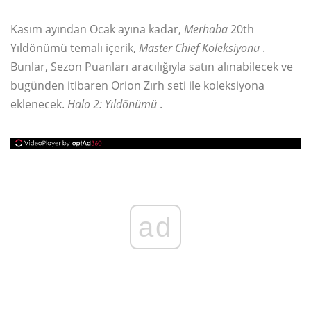
Kasım ayından Ocak ayına kadar,
Merhaba
20th
Yıldönümü temalı içerik,
Master Chief Koleksiyonu
.
Bunlar, Sezon Puanları aracılığıyla satın alınabilecek ve
bugünden itibaren Orion Zırh seti ile koleksiyona
eklenecek.
Halo 2: Yıldönümü
.
ad