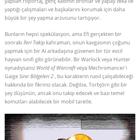
yapılan röportaj, genç kadının dronlar ve yapay zeka ile
yaptığı çalışmaları ve başkalarını korumak için daha
büyük bir şey yapma arzusunu tartışıyor.
Bunların hepsi spekülasyon, ama Efi gerçekten bir
sonraki
İleri Takip
kahraman, onun kavgasının çoğunu
yapmak için bir AI arkadaşına güvenen bir tür evcil
hayvan sınıfı gibi görünebilir. Bir Warlock veya Hunter
oynadıysanız
World of Warcraft
veya Mechromancer'ı
Gaige
Sınır Bölgeleri 2
, bu karakterin nasıl çalışabileceği
hakkında bir fikriniz olacak. Değilse, Torbjörn gibi bir
şey düşünün, ancak onu takip edecek ve bazı temel
komutları alabilecek bir mobil taretle.