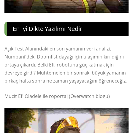
En Iyi Dikte Yazılımı Nedir
Açık Test Alanındaki en son yamanın veri analizi,
Numbani'deki Doomfist dayağı için ulaşımın kırıldığını
ortaya çıkardı. Belki Efi, robotuna güç katmak için
devreye girdi? Muhtemelen bir sonraki büyük yamanın
birkaç hafta sonra ne zaman yaşayacağını öğreneceğiz.
Mucit Efi Oladele ile röportaj (Overwatch blogu)