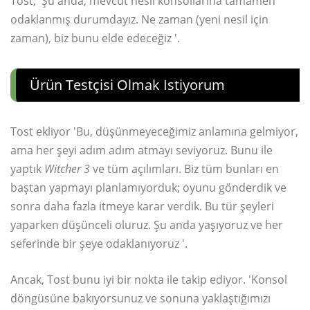
Tost, 'Şu anda, mevcut nesil konsollarına tamamen
odaklanmış durumdayız. Ne zaman (yeni nesil için
zaman), biz bunu elde edeceğiz '.
Ürün Testçisi Olmak Istiyorum
Tost ekliyor 'Bu, düşünmeyeceğimiz anlamına gelmiyor,
ama her şeyi adım adım atmayı seviyoruz. Bunu ile
yaptık
Witcher 3
ve tüm açılımları. Biz tüm bunları en
baştan yapmayı planlamıyorduk; oyunu gönderdik ve
sonra daha fazla itmeye karar verdik. Bu tür şeyleri
yaparken düşünceli oluruz. Şu anda yaşıyoruz ve her
seferinde bir şeye odaklanıyoruz '.
Ancak, Tost bunu iyi bir nokta ile takip ediyor. 'Konsol
döngüsüne bakıyorsunuz ve sonuna yaklaştığımızı