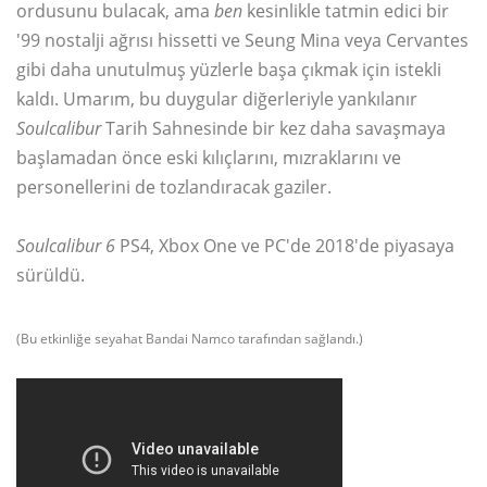
ordusunu bulacak, ama
ben
kesinlikle tatmin edici bir
'99 nostalji ağrısı hissetti ve Seung Mina veya Cervantes
gibi daha unutulmuş yüzlerle başa çıkmak için istekli
kaldı. Umarım, bu duygular diğerleriyle yankılanır
Soulcalibur
Tarih Sahnesinde bir kez daha savaşmaya
başlamadan önce eski kılıçlarını, mızraklarını ve
personellerini de tozlandıracak gaziler.
Soulcalibur 6
PS4, Xbox One ve PC'de 2018'de piyasaya
sürüldü.
(Bu etkinliğe seyahat Bandai Namco tarafından sağlandı.)