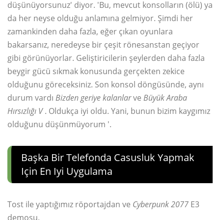
düşünüyorsunuz' diyor. 'Bu, mevcut konsolların (ölü) ya
da her neyse olduğu anlamına gelmiyor. Şimdi her
zamankinden daha fazla, eğer çıkan oyunlara
bakarsanız, neredeyse bir çeşit rönesanstan geçiyor
gibi görünüyorlar. Geliştiricilerin şeylerden daha fazla
beygir gücü sıkmak konusunda gerçekten zekice
olduğunu göreceksiniz. Son konsol döngüsünde, aynı
durum vardı
Bizden geriye kalanlar
ve
Büyük Araba
Hırsızlığı V
. Oldukça iyi oldu. Yani, bunun bizim kaygımız
olduğunu düşünmüyorum '.
Başka Bir Telefonda Casusluk Yapmak
Için En Iyi Uygulama
Tost ile yaptığımız röportajdan ve
Cyberpunk 2077
E3
demosu.