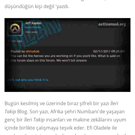
düşündüğün kişi değil 'yazdı.
Bugün kesilmiş ve üzerinde biraz şifreli bir yazı
İleri
Takip
Blog. Son yazı, Afrika şehri Numbani'de yaşayan
genç bir
İleri Takip
insanları ve makine zekâlarını uyum
içinde birlikte çalışmaya teşvik eder. Efi Oladele ile