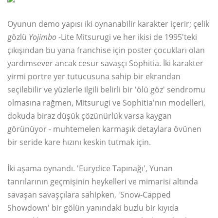
Oyunun demo yapısı iki oynanabilir karakter içerir; çelik
gözlü
Yojimbo
-Lite Mitsurugi ve her ikisi de 1995'teki
çıkışından bu yana franchise için poster çocukları olan
yardımsever ancak cesur savaşçı Sophitia. İki karakter
yirmi portre yer tutucusuna sahip bir ekrandan
seçilebilir ve yüzlerle ilgili belirli bir 'ölü göz' sendromu
olmasına rağmen, Mitsurugi ve Sophitia'nın modelleri,
dokuda biraz düşük çözünürlük varsa kaygan
görünüyor - muhtemelen karmaşık detaylara övünen
bir seride kare hızını keskin tutmak için.
İki aşama oynandı. 'Eurydice Tapınağı', Yunan
tanrılarının geçmişinin heykelleri ve mimarisi altında
savaşan savaşçılara sahipken, 'Snow-Capped
Showdown' bir gölün yanındaki buzlu bir kıyıda