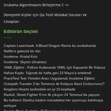
Sıralama Algoritmasını Birleştirme C ++
Deneyimli Kişiler Için Qa Testi Mülakat Soruları Ve
Cevapları
Editörün Seçimi
Captain Laserhawk: A Blood Dragon Remix bu sonbaharda
Netflix'e gelecek bir dizi
İnceleme: Kristal Krizi
İnceleme: Skyrim (Anahtar)
YAML Eğitimi - Python Kullanarak YAML İçin Kapsamlı Bir Kılavuz
Hafıza Kaybı: Sığınak bir hafta geri 23 Mayıs'a ertelendi
PractiTest Test Yönetim Aracı Uygulamalı İnceleme Eğitimi
Octopath Traveler 2'de Temenos ile Kolayca Nasıl Zorlanırsınız?
Kingdom Hearts tarihindeki en iyi 10 keyblade
Rashid, Street Fighter 6'nın ilk çıkışını 24 Temmuz'da yapıyor
Bu haftanın Destiny baskın mücadelesi her oyuncuyu katılmaya
zorluyor
Cruis'n Blast, Switch'te 20 $'a kalıcı bir fiyat düşüşü yaşadı