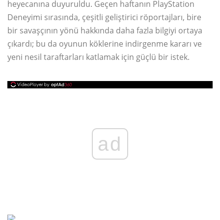
heyecanına duyuruldu. Geçen haftanın PlayStation
Deneyimi sırasında, çeşitli geliştirici röportajları, bire
bir savaşçının yönü hakkında daha fazla bilgiyi ortaya
çıkardı; bu da oyunun köklerine indirgenme kararı ve
yeni nesil taraftarları katlamak için güçlü bir istek.
ad