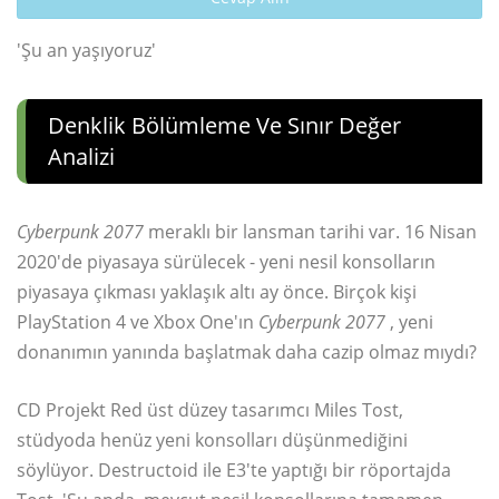
'Şu an yaşıyoruz'
Denklik Bölümleme Ve Sınır Değer
Analizi
Cyberpunk 2077
meraklı bir lansman tarihi var. 16 Nisan
2020'de piyasaya sürülecek - yeni nesil konsolların
piyasaya çıkması yaklaşık altı ay önce. Birçok kişi
PlayStation 4 ve Xbox One'ın
Cyberpunk 2077
, yeni
donanımın yanında başlatmak daha cazip olmaz mıydı?
CD Projekt Red üst düzey tasarımcı Miles Tost,
stüdyoda henüz yeni konsolları düşünmediğini
söylüyor. Destructoid ile E3'te yaptığı bir röportajda