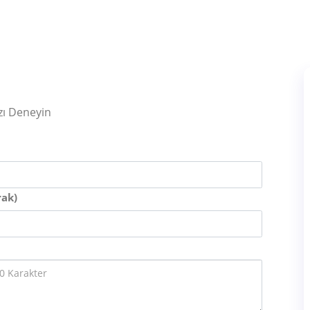
zı Deneyin
rak)