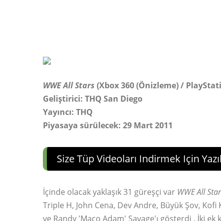
WWE All Stars
(Xbox 360 (Önizleme) / PlayStati
Geliştirici: THQ San Diego
Yayıncı: THQ
Piyasaya sürülecek: 29 Mart 2011
Size Tüp Videoları Indirmek Için Yazı
İçinde olacak yaklaşık 31 güreşçi var
WWE All Star
Triple H, John Cena, Dev Andre, Büyük Şov, Kofi
ve Randy 'Maço Adam' Savage'ı gösterdi . İki ek k