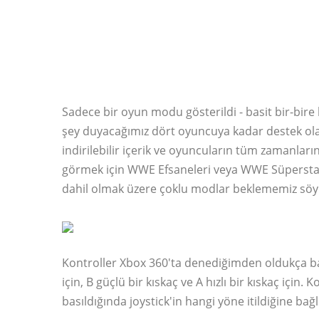
Sadece bir oyun modu gösterildi - basit bir-bire
şey duyacağımız dört oyuncuya kadar destek olaca
indirilebilir içerik ve oyuncuların tüm zamanlar
görmek için WWE Efsaneleri veya WWE Süperstarla
dahil olmak üzere çoklu modlar beklememiz söy
Kontroller Xbox 360'ta denediğimden oldukça basi
için, B güçlü bir kıskaç ve A hızlı bir kıskaç için
basıldığında joystick'in hangi yöne itildiğine bağl