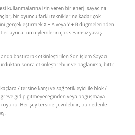
esi kullanmalarına izin veren bir enerji sayacına
açlar, bir oyuncu farklı teknikler ne kadar çok
erini gerçekleştirmek X + A veya Y + B düğmelerinden
tler ayrıca tüm eylemlerin çok sevimsiz yavaş
ı anda bastırarak etkinleştirilen Son İşlem Sayacı
duktan sonra etkinleştirebilir ve bağlanırsa, bitti;
lara / tersine karşı ve sağ tetikleyici ile blok /
un greve gidip gitmeyeceğinden veya boğuşmaya
n oyunu. Her şey tersine çevrilebilir, bu nedenle
ış.