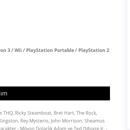
on 3 / Wii / PlayStation Portable / PlayStation 2
lım
s
THQ, Ricky Steamboat, Bret Hart, The Rock,
 Kingston, Rey Mysterio, John Morrison, Sheamus
arakter - Milyon Dolarlık Adam ve Ted Dibiase Jr. -