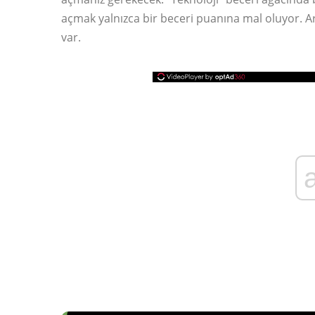
açmak yalnızca bir beceri puanına mal oluyor. Ar
var.