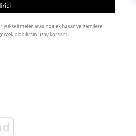
irici
er yükseltmeler arasında ek hasar ve gemilere
gerçek olabilirsin uzay korsanı .
ad