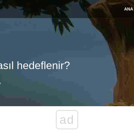
ANA
asıl hedeflenir?
?
ad