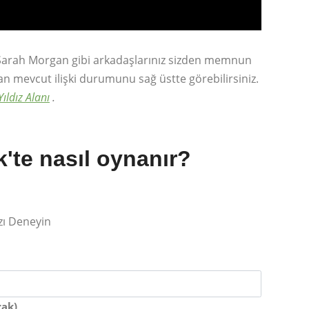
ız Sarah Morgan gibi arkadaşlarınız sizden memnun
olan mevcut ilişki durumunu sağ üstte görebilirsiniz.
Yıldız Alanı
.
'te nasıl oynanır?
zı Deneyin
rak)