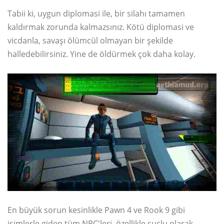
Tabii ki, uygun diplomasi ile, bir silahı tamamen
kaldırmak zorunda kalmazsınız. Kötü diplomasi ve
vicdanla, savaşı ölümcül olmayan bir şekilde
halledebilirsiniz. Yine de öldürmek çok daha kolay.
En büyük sorun kesinlikle Pawn 4 ve Rook 9 gibi
isimlerle giden tüm NPC'leri, özellikle suçlu olarak