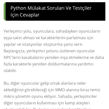
Python Mülakat Soruları Ve Testçiler
Için Cevaplar
Yerleşimci yolu, oyunculara, sahadayken oyuncuların
eşya satın alması ve karakterlerini parlatması için
yapılar ve istasyonlar oluşturma şansı verir.
Başlangıçta, yerleşimci yolunu üstlenen oyuncular
NPC'lerin kasabalarını yeniden inşa etmelerine ve daha
fazla karakterle yeniden doldurmalarına yardımcı
olabilir.
Bu, diğer oyuncular gelip ortak alanlara neler
eklediğinizi görebileceği için MMO alanına biraz temiz
mikro yönetim oyunu ekliyor. Sahada, yerleşimciler
diğer oyuncuların kullanması için kamp ateşleri