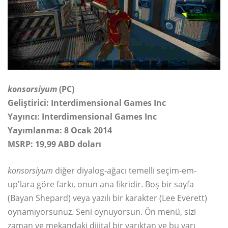
konsorsiyum
(PC)
Geliştirici: Interdimensional Games Inc
Yayıncı: Interdimensional Games Inc
Yayımlanma: 8 Ocak 2014
MSRP: 19,99 ABD doları
konsorsiyum
diğer diyalog-ağacı temelli seçim-em-
up'lara göre farkı, onun ana fikridir. Boş bir sayfa
(Bayan Shepard) veya yazılı bir karakter (Lee Everett)
oynamıyorsunuz. Seni oynuyorsun. Ön menü, sizi
zaman ve mekandaki dijital bir yarıktan ve bu yarı