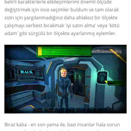
belirli karakterlerle etkileşimlerimi önemli ölçüde
değiştirmek için ince seçimler buldum ve tam olarak
sizin için yargılanmadığınız daha ahlaksız bir ölçekte
çalışmayı serbest bırakmak 'iyi satın alma' veya 'kötü
adam' gibi sürgülü bir ölçekte ayarlanmış eylemler.
Biraz kaba - en son yama ile, bazı insanlar hala sorun