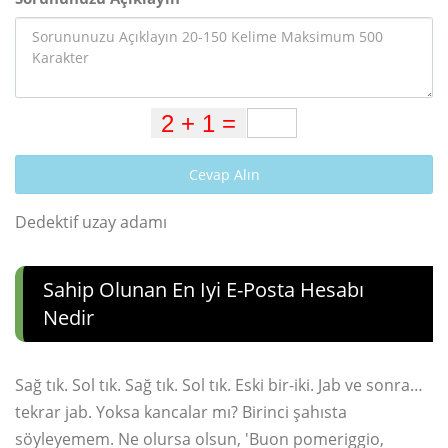
Cevap Alın
Dedektif uzay adamı
Sahip Olunan En Iyi E-Posta Hesabı
Nedir
Sağ tık. Sol tık. Sağ tık. Sol tık. Eski bir-iki. Jab ve sonra…
tekrar jab. Yoksa kancalar mı? Birinci şahısta
söyleyemem. Ne olursa olsun, 'Buon pomeriggio,