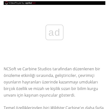
ad
NCSoft ve Carbine Studios tarafından düzenlenen bir
önizleme etkinliği sırasında, geliştiriciler, çevrimiçi
oyunların hayranları üzerinde kazanmayı umdukları
birçok özellik ve mizah ve kişilik sızan bir bilim kurgu
unvanı için kaşınan oyuncular gösterdi.
Temel özelliklerinden biri
Wildstar
Carbine'ın daha fazla