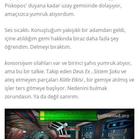
Piskopos' duyana kadar uzay gemisinde dolaşıyor,
amaçsızca yumruk atıyordum.
Ses sıcaktı. Konuştuğum yakışıklı bir adamdan geldi,
içine atıldığım gemi hakkında biraz daha fazla şey
öğrendim. Delmeyi bıraktım.
konsorsiyum
silahları var ve birinci şahıs yumruk atıyor,
ama bu bir talkie. Takip eden
Deus Ex
,
Sistem Şoku
ve
ateş etmeyen parçaları
Kütle Etkisi
, bir gemiye atılmış ve
işler ters gitmeye başlıyor. Nedenini bulmak
zorundasın. Ya da değil sanırım.