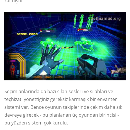
kalmıştır.
Seçim anlarında da bazı silah sesleri ve silahları ve
teçhizatı yönettiğiniz gereksiz karmaşık bir envanter
sistemi var. Bence oyunun takiplerinde çekim daha sık
devreye girecek - bu planlanan üç oyundan birincisi -
bu yüzden sistem çok kurulu.