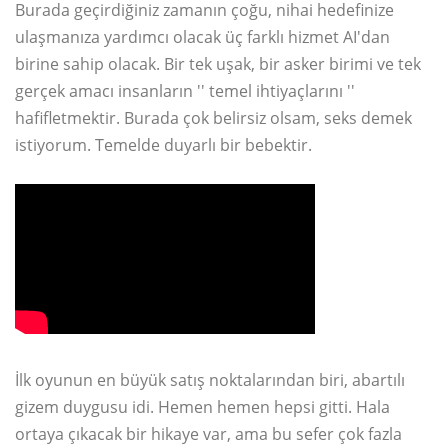
Burada geçirdiğiniz zamanın çoğu, nihai hedefinize
ulaşmanıza yardımcı olacak üç farklı hizmet AI'dan
birine sahip olacak. Bir tek uşak, bir asker birimi ve tek
gerçek amacı insanların '' temel ihtiyaçlarını ''
hafifletmektir. Burada çok belirsiz olsam, seks demek
istiyorum. Temelde duyarlı bir bebektir.
İlk oyunun en büyük satış noktalarından biri, abartılı
gizem duygusu idi. Hemen hemen hepsi gitti. Hala
ortaya çıkacak bir hikaye var, ama bu sefer çok fazla