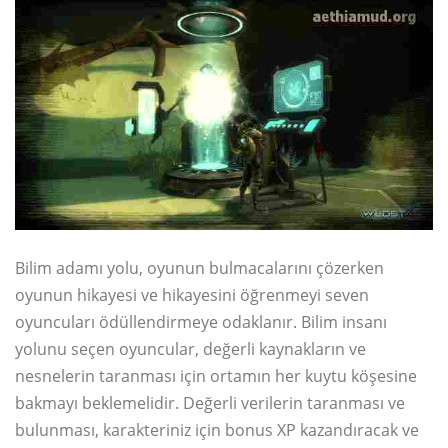
Bilim adamı yolu, oyunun bulmacalarını çözerken
oyunun hikayesi ve hikayesini öğrenmeyi seven
oyuncuları ödüllendirmeye odaklanır. Bilim insanı
yolunu seçen oyuncular, değerli kaynakların ve
nesnelerin taranması için ortamın her kuytu köşesine
bakmayı beklemelidir. Değerli verilerin taranması ve
bulunması, karakteriniz için bonus XP kazandıracak ve