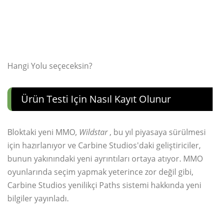
Hangi Yolu seçeceksin?
Ürün Testi Için Nasıl Kayıt Olunur
Bloktaki yeni MMO,
Wildstar
, bu yıl piyasaya sürülmesi
için hazırlanıyor ve Carbine Studios'daki geliştiriciler,
bunun yakınındaki yeni ayrıntıları ortaya atıyor. MMO
oyunlarında seçim yapmak yeterince zor değil gibi,
Carbine Studios yenilikçi Paths sistemi hakkında yeni
bilgiler yayınladı.