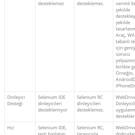
desteklemez
desteklemez.
verimli b
şekilde
destekle
şekilde
tasarlanm
Araç, WA
tabanlı te
için geniş
sürücü
yelpazesi
birlikte ge
Örneğin,
AndroidD
iPhoneDr
Dinleyici
Selenium IDE
Selenium RC
WebDrive
Desteği
dinleyicileri
dinleyicileri
Dinleyici
desteklemiyor
desteklemez.
uygulanm
destekler
Hız
Selenium IDE,
Selenium RC,
WebDrive
testi başlatan
tarayıcıyla
doğruda