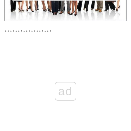
******************
ad