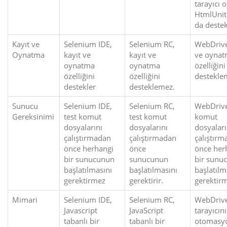
tarayıcı 
HtmlUnitD
da destek
Kayıt ve
Selenium IDE,
Selenium RC,
WebDrive
Oynatma
kayıt ve
kayıt ve
ve oyna
oynatma
oynatma
özelliğini
özelliğini
özelliğini
destekle
destekler
desteklemez.
Sunucu
Selenium IDE,
Selenium RC,
WebDrive
Gereksinimi
test komut
test komut
komut
dosyalarını
dosyalarını
dosyaları
çalıştırmadan
çalıştırmadan
çalıştır
önce herhangi
önce
önce her
bir sunucunun
sunucunun
bir sunu
başlatılmasını
başlatılmasını
başlatılm
gerektirmez
gerektirir.
gerektir
Mimari
Selenium IDE,
Selenium RC,
WebDrive
Javascript
JavaScript
tarayıcın
tabanlı bir
tabanlı bir
otomasy