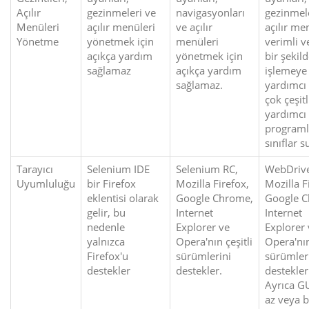
Açılır
gezinmeleri ve
navigasyonları
gezinmel
Menüleri
açılır menüleri
ve açılır
açılır me
Yönetme
yönetmek için
menüleri
verimli ve
açıkça yardım
yönetmek için
bir şekil
sağlamaz
açıkça yardım
işlemeye
sağlamaz.
yardımcı
çok çeşitl
yardımcı
programl
sınıflar s
Tarayıcı
Selenium IDE
Selenium RC,
WebDrive
Uyumluluğu
bir Firefox
Mozilla Firefox,
Mozilla F
eklentisi olarak
Google Chrome,
Google C
gelir, bu
Internet
Internet
nedenle
Explorer ve
Explorer 
yalnızca
Opera'nın çeşitli
Opera'nın
Firefox'u
sürümlerini
sürümler
destekler
destekler.
destekler
Ayrıca G
az veya b