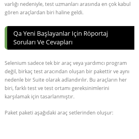
varlığı nedeniyle, test uzmanları arasında en çok kabul
gören araçlardan biri haline geldi.
Qa Yeni Başlayanlar Için Röportaj
Soruları Ve Cevapları
Selenium sadece tek bir araç veya yardımcı program
değil, birkaç test aracından oluşan bir pakettir ve aynı
nedenle bir Suite olarak adlandırılır. Bu araçların her
biri, farklı test ve test ortamı gereksinimlerini
karşılamak için tasarlanmıştır.
Paket paketi aşağıdaki araç setlerinden oluşur: