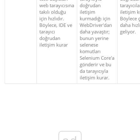
web tarayıcısına
doğrudan
tarayıcılar
takılı olduğu
iletişim
iletişim k
için hızlıdır.
kurmadığı için
Böylece 
Böylece, IDE ve
WebDriver'dan
daha hızl
tarayıcı
daha yavaştır;
geliyor.
doğrudan
bunun yerine
iletişim kurar
selenese
komutları
Selenium Core'a
gönderir ve bu
da tarayıcıyla
iletişim kurar.