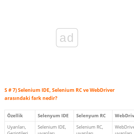
ad
S # 7)
Selenium IDE, Selenium RC ve WebDriver
arasındaki fark nedir?
Özellik
Selenyum IDE
Selenyum RC
WebDriv
Uyarıları,
Selenium IDE,
Selenium RC,
WebDrive
Gezintileri,
uyarıları,
uyarıları,
uyarıları,