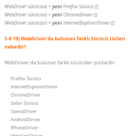
WebDriver sürücüsü =
yeni
Firefox Sürücü ();
WebDriver sürücüsü =
yeni
ChromeDriver ();
WebDriver sürücüsü =
yeni
InternetExplorerDriver ();
S # 19) WebDriver'da bulunan farklı Sürücü türleri
nelerdir?
WebDriver'da bulunan farklı sürücüler şunlardır:
Firefox Sürücü
InternetExplorerDriver
ChromeDriver
Safari Sürücü
OperaDriver
AndroidDriver
İPhoneDriver
HtmlUnitDriver