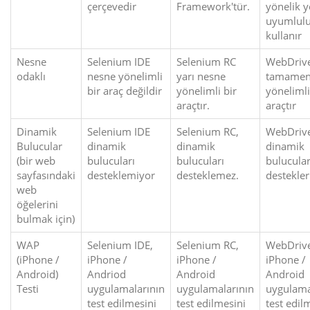
çerçevedir
Framework'tür.
yönelik y
uyumlul
kullanır
Nesne
Selenium IDE
Selenium RC
WebDriv
odaklı
nesne yönelimli
yarı nesne
tamamen
bir araç değildir
yönelimli bir
yönelimli
araçtır.
araçtır
Dinamik
Selenium IDE
Selenium RC,
WebDriv
Bulucular
dinamik
dinamik
dinamik
(bir web
bulucuları
bulucuları
bulucular
sayfasındaki
desteklemiyor
desteklemez.
destekler
web
öğelerini
bulmak için)
WAP
Selenium IDE,
Selenium RC,
WebDrive
(iPhone /
iPhone /
iPhone /
iPhone /
Android)
Andriod
Android
Android
Testi
uygulamalarının
uygulamalarının
uygulama
test edilmesini
test edilmesini
test edil