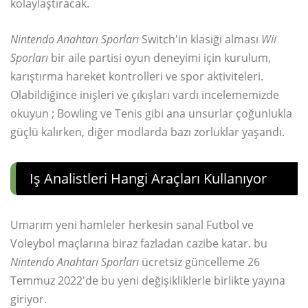
kolaylaştıracak.
Nintendo Anahtarı Sporları
Switch'in klasiği alması
Wii
Sporları
bir aile partisi oyun deneyimi için kurulum,
karıştırma hareket kontrolleri ve spor aktiviteleri.
Olabildiğince inişleri ve çıkışları vardı incelememizde
okuyun ; Bowling ve Tenis gibi ana unsurlar çoğunlukla
güçlü kalırken, diğer modlarda bazı zorluklar yaşandı.
Iş Analistleri Hangi Araçları Kullanıyor
Umarım yeni hamleler herkesin sanal Futbol ve
Voleybol maçlarına biraz fazladan cazibe katar. bu
Nintendo Anahtarı Sporları
ücretsiz güncelleme 26
Temmuz 2022'de bu yeni değişikliklerle birlikte yayına
giriyor.