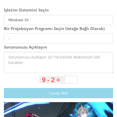
İşletim Sistemini Seçin
Bir Projeksiyon Programı Seçin (Isteğe Bağlı Olarak)
Sorununuzu Açıklayın
Cevap Alın