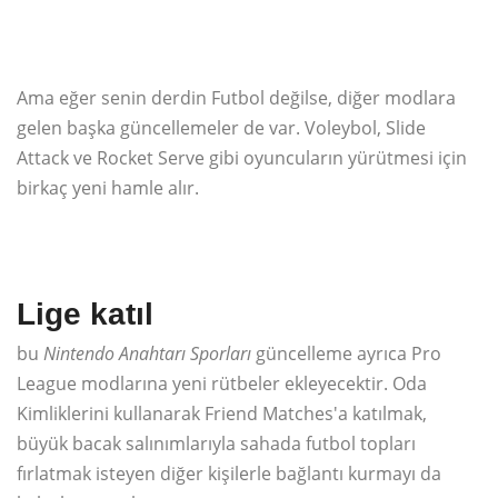
Ama eğer senin derdin Futbol değilse, diğer modlara
gelen başka güncellemeler de var. Voleybol, Slide
Attack ve Rocket Serve gibi oyuncuların yürütmesi için
birkaç yeni hamle alır.
Lige katıl
bu
Nintendo Anahtarı Sporları
güncelleme ayrıca Pro
League modlarına yeni rütbeler ekleyecektir. Oda
Kimliklerini kullanarak Friend Matches'a katılmak,
büyük bacak salınımlarıyla sahada futbol topları
fırlatmak isteyen diğer kişilerle bağlantı kurmayı da