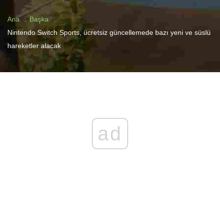
Ana
Başka
Nintendo Switch Sports, ücretsiz güncellemede bazı yeni ve süslü
hareketler alacak
ad