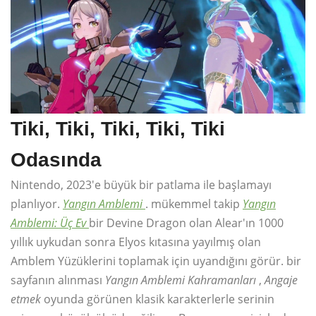
Tiki, Tiki, Tiki, Tiki, Tiki
Odasında
Nintendo, 2023'e büyük bir patlama ile başlamayı
planlıyor.
Yangın Amblemi
. mükemmel takip
Yangın
Amblemi: Üç Ev
bir Devine Dragon olan Alear'ın 1000
yıllık uykudan sonra Elyos kıtasına yayılmış olan
Amblem Yüzüklerini toplamak için uyandığını görür. bir
sayfanın alınması
Yangın Amblemi Kahramanları
,
Angaje
etmek
oyunda görünen klasik karakterlerle serinin